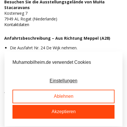
Besuchen Sie die Ausstellungsgelände von MuHa
Stacaravans
Kosterweg 7
7949 AL Rogat (Niederlande)
Kontaktdaten
Anfahrtsbeschreibung – Aus Richtung Meppel (A28)
Die Ausfahrt Nr. 24 De Wijk nehmen.
Beim Kreisverkehr die erste Ausfahrt nehmen.
Auf dem Hessenweg weiterfahren.
Muhamobilheim.de verwendet Cookies
Beim Kreisverkehr geradeaus fahren.
Anschließend in die zweite Straße rechts abbiegen, in den
Kosterweg.
Einstellungen
Nach ungefähr 300 Meter links abbiegen.
Anfahrtsbeschreibung – Aus Richtung Hoogeveen (A28)
Ablehnen
Die Ausfahrt Nr. 24 De Wijk nehmen.
Beim Kreisverkehr die erste Ausfahrt nehmen.
Akzeptieren
Anschließend in die zweite Straße rechts abbiegen, in den
Kosterweg.
Nach ungefähr 300 Meter links abbiegen.