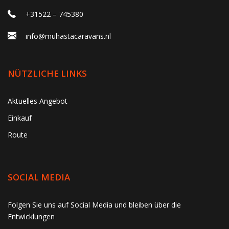
+31522 – 745380
info@muhastacaravans.nl
NÜTZLICHE LINKS
Aktuelles Angebot
Einkauf
Route
SOCIAL MEDIA
gtag('consent', 'update', function() { window.dataLayer =
Folgen Sie uns auf Social Media und bleiben über die
window.dataLayer || []; window.dataLayer.push({ 'event':
Entwicklungen
'consent_update' }); });