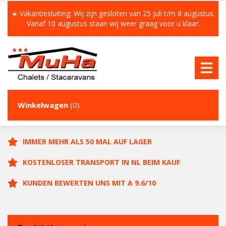
☀️ Vakantiesluiting: Wij zijn gesloten van 25 juli t/m 8 augustus.
Vanaf 10 augustus staan wij weer graag voor u klaar.
Winkelwagen
(0)
IMMER MEHR ALS 50 MAL AUF LAGER
KOSTENLOSER TRANSPORT IN NL BEIM KAUF
KUNDEN BEWERTEN UNS MIT A 9.6/10