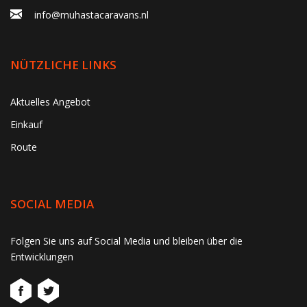
info@muhastacaravans.nl
NÜTZLICHE LINKS
Aktuelles Angebot
Einkauf
Route
SOCIAL MEDIA
gtag('consent', 'update', function() { window.dataLayer =
Folgen Sie uns auf Social Media und bleiben über die
window.dataLayer || []; window.dataLayer.push({ 'event':
Entwicklungen
'consent_update' }); });