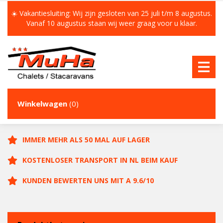
☀️ Vakantiesluiting: Wij zijn gesloten van 25 juli t/m 8 augustus.
Vanaf 10 augustus staan wij weer graag voor u klaar.
Winkelwagen
(0)
IMMER MEHR ALS 50 MAL AUF LAGER
KOSTENLOSER TRANSPORT IN NL BEIM KAUF
KUNDEN BEWERTEN UNS MIT A 9.6/10