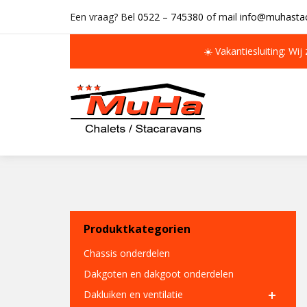
Een vraag? Bel
0522 – 745380
of mail
info@muhastac
☀️ Vakantiesluiting: Wij
IMMER MEHR ALS 50 MAL AUF LAGER
Produktkategorien
Chassis onderdelen
Dakgoten en dakgoot onderdelen
Dakluiken en ventilatie