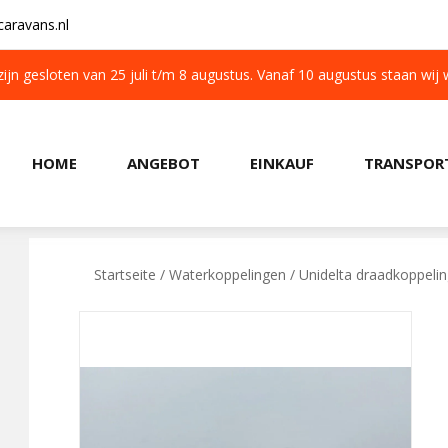
aravans.nl
 zijn gesloten van 25 juli t/m 8 augustus. Vanaf 10 augustus staan wij
HOME
ANGEBOT
EINKAUF
TRANSPOR
KOSTENLOSER TRANSPORT IN NL BEIM KAUF
Startseite
/
Waterkoppelingen
/ Unidelta draadkoppeli