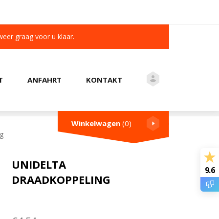
 weer graag voor u klaar.
T
ANFAHRT
KONTAKT
KUNDEN BEWERTEN UNS MIT A 9.6/10
Winkelwagen
(0)
ng
UNIDELTA
9.6
DRAADKOPPELING