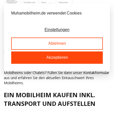
Muhamobilheim.de verwendet Cookies
EIN MOBILHEIM DURCH
EINTAUSCH KAUFEN?
Einstellungen
Haben Sie ein Mobilheim gesehen und möchten Sie Ihr
Ablehnen
Mobilheim in Zahlung geben? Der Mobilheim-Händler Muha
bietet Ihnen die Möglichkeit, Ihr altes Mobilheim oder Chalet
einzutauschen. In Absprache holen wir Ihr Mobilheim ab und
Akzeptieren
organisieren den Transport.
Erhalten Sie gerne mehr Infos über den Eintausch Ihres
Mobilheims oder Chalets? Füllen Sie dann unser
Kontakformular
aus und erfahren Sie den aktuellen Eintauschwert Ihres
Mobilheims.
EIN MOBILHEIM KAUFEN INKL.
TRANSPORT UND AUFSTELLEN