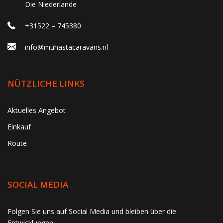
Die Niederlande
+31522 – 745380
info@muhastacaravans.nl
NÜTZLICHE LINKS
Aktuelles Angebot
Einkauf
Route
SOCIAL MEDIA
gtag('consent', 'update', function() { window.dataLayer =
Folgen Sie uns auf Social Media und bleiben über die
window.dataLayer || []; window.dataLayer.push({ 'event':
Entwicklungen