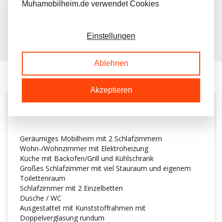
IMMER MEHR ALS 50 MAL AUF LAGER
Muhamobilheim.de verwendet Cookies
KOSTENLOSER TRANSPORT IN NL BEIM KAUF
Einstellungen
KUNDEN BEWERTEN UNS MIT A 9.6/10
Ablehnen
Akzeptieren
BESCHREIBUNG
Geräumiges Mobilheim mit 2 Schlafzimmern
Wohn-/Wohnzimmer mit Elektroheizung
Küche mit Backofen/Grill und Kühlschrank
Großes Schlafzimmer mit viel Stauraum und eigenem
Toilettenraum
Schlafzimmer mit 2 Einzelbetten
Dusche / WC
Ausgestattet mit Kunststoffrahmen mit
Doppelverglasung rundum