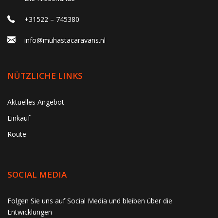
+31522 – 745380
info@muhastacaravans.nl
NÜTZLICHE LINKS
Aktuelles Angebot
Einkauf
Route
SOCIAL MEDIA
gtag('consent', 'update', function() { window.dataLayer =
Folgen Sie uns auf Social Media und bleiben über die
window.dataLayer || []; window.dataLayer.push({ 'event':
Entwicklungen