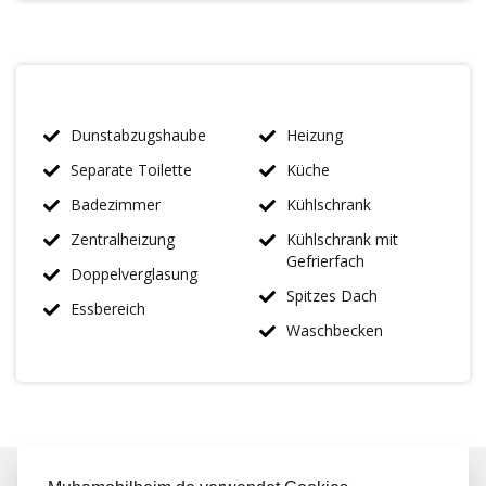
Dunstabzugshaube
Heizung
Separate Toilette
Küche
Badezimmer
Kühlschrank
Zentralheizung
Kühlschrank mit
Gefrierfach
Doppelverglasung
Spitzes Dach
Essbereich
Waschbecken
IMMER MEHR ALS 50 MAL AUF LAGER