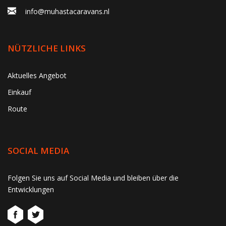
info@muhastacaravans.nl
NÜTZLICHE LINKS
Aktuelles Angebot
Einkauf
Route
SOCIAL MEDIA
gtag('consent', 'update', function() { window.dataLayer =
Folgen Sie uns auf Social Media und bleiben über die
window.dataLayer || []; window.dataLayer.push({ 'event':
Entwicklungen
'consent_update' }); });