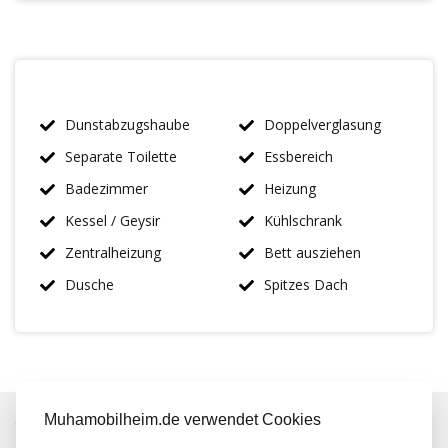
Dunstabzugshaube
Doppelverglasung
Separate Toilette
Essbereich
Badezimmer
Heizung
Kessel / Geysir
Kühlschrank
Zentralheizung
Bett ausziehen
Dusche
Spitzes Dach
Muhamobilheim.de verwendet Cookies
IMMER MEHR ALS 50 MAL AUF LAGER