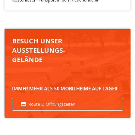
BESUCH UNSER
AUSSTELLUNGS-
GELÄNDE
IMMER MEHR ALS 50 MOBILHEIME AUF LAGER
Route & Öffnungszeiten