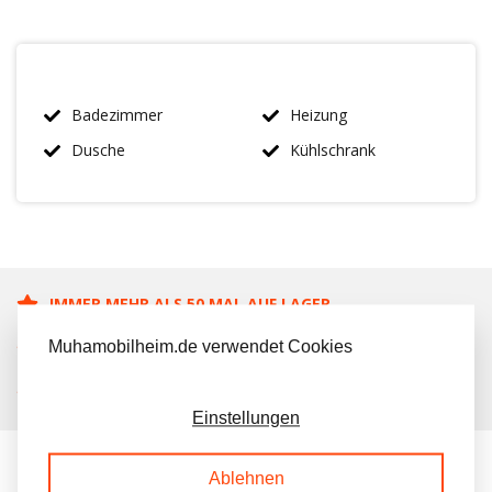
Badezimmer
Heizung
Dusche
Kühlschrank
IMMER MEHR ALS 50 MAL AUF LAGER
Muhamobilheim.de verwendet Cookies
KOSTENLOSER TRANSPORT IN NL BEIM KAUF
KUNDEN BEWERTEN UNS MIT A 9.6/10
Einstellungen
Ablehnen