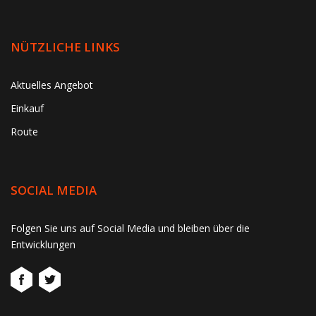
NÜTZLICHE LINKS
Aktuelles Angebot
Einkauf
Route
SOCIAL MEDIA
gtag('consent', 'update', function() { window.dataLayer =
Folgen Sie uns auf Social Media und bleiben über die
window.dataLayer || []; window.dataLayer.push({ 'event':
Entwicklungen
'consent_update' }); });