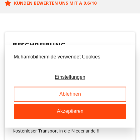
KUNDEN BEWERTEN UNS MIT A 9.6/10
BESCHREIBUNG
Muhamobilheim.de verwendet Cookies
Geräumiges Mobilheim mit 2 Schlafzimmern
Wohn- / Wohnzimmer mit elektrischer Heizung
Küche mit Backofen / Grill und Kühlschrank
Einstellungen
Großes Schlafzimmer mit viel Stauraum und eigenem
WC
Schlafzimmer mit 2 Einzelbetten
Ablehnen
Dusche / Toilette
Ausgestattet mit Kunststoffrahmen mit rundum
Akzeptieren
doppelter Verglasung
Zentralheizung
Umtausch Ihrer alten Tour / Ihres Mobilheims möglich
Kostenloser Transport in die Niederlande !!