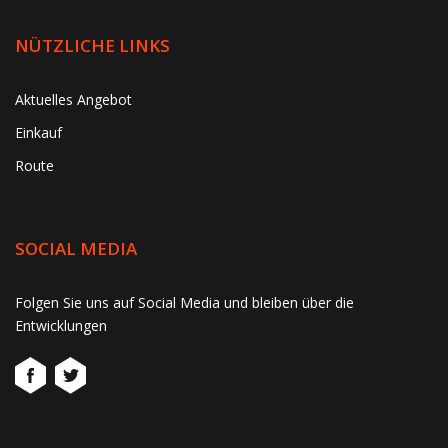
NÜTZLICHE LINKS
Aktuelles Angebot
Einkauf
Route
SOCIAL MEDIA
Folgen Sie uns auf Social Media und bleiben über die
Entwicklungen
gtag('consent', 'update', function() { window.dataLayer =
window.dataLayer || []; window.dataLayer.push({ 'event':
'consent_update' }); });