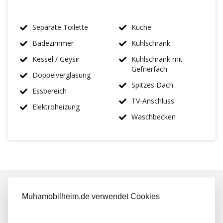
Separate Toilette
Küche
Badezimmer
Kühlschrank
Kessel / Geysir
Kühlschrank mit
Gefrierfach
Doppelverglasung
Spitzes Dach
Essbereich
TV-Anschluss
Elektroheizung
Waschbecken
IMMER MEHR ALS 50 MAL AUF LAGER
Muhamobilheim.de verwendet Cookies
KOSTENLOSER TRANSPORT IN NL BEIM KAUF