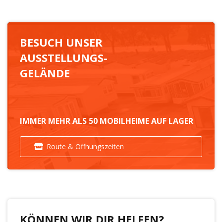
BESUCH UNSER
AUSSTELLUNGS-
GELÄNDE
IMMER MEHR ALS 50 MOBILHEIME AUF LAGER
Route & Öffnungszeiten
KÖNNEN WIR DIR HELFEN?