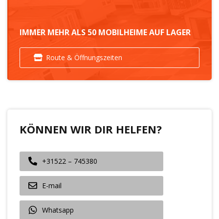
IMMER MEHR ALS 50 MOBILHEIME AUF LAGER
Route & Öffnungszeiten
KÖNNEN WIR DIR HELFEN?
+31522 – 745380
E-mail
Whatsapp