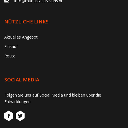
info@muhastacaravans.nl
NÜTZLICHE LINKS
Aktuelles Angebot
Einkauf
Route
SOCIAL MEDIA
gtag('consent', 'update', function() { window.dataLayer =
Folgen Sie uns auf Social Media und bleiben über die
window.dataLayer || []; window.dataLayer.push({ 'event':
Entwicklungen
'consent_update' }); });