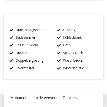
Dunstabzugshaube
Heizung
Badezimmer
Kühlschrank
Kessel / Geysir
Ofen
Dusche
Spitzes Dach
Doppelverglasung
Waschbecken
Erkerfenster
Winterisolatie
Muhamobilheim.de verwendet Cookies
IMMER MEHR ALS 50 MAL AUF LAGER