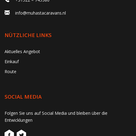
info@muhastacaravans.nl
NÜTZLICHE LINKS
Aktuelles Angebot
Einkauf
Route
SOCIAL MEDIA
gtag('consent', 'update', function() { window.dataLayer =
Folgen Sie uns auf Social Media und bleiben über die
window.dataLayer || []; window.dataLayer.push({ 'event':
Entwicklungen
'consent_update' }); });