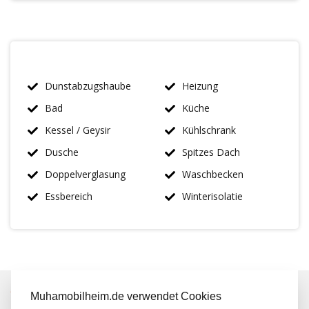
Dunstabzugshaube
Heizung
Bad
Küche
Kessel / Geysir
Kühlschrank
Dusche
Spitzes Dach
Doppelverglasung
Waschbecken
Essbereich
Winterisolatie
IMMER MEHR ALS 50 MAL AUF LAGER
Muhamobilheim.de verwendet Cookies