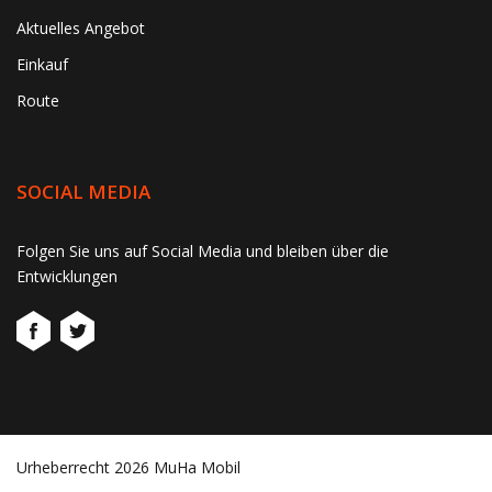
Aktuelles Angebot
Einkauf
Route
SOCIAL MEDIA
gtag('consent', 'update', function() { window.dataLayer =
Folgen Sie uns auf Social Media und bleiben über die
window.dataLayer || []; window.dataLayer.push({ 'event':
Entwicklungen
'consent_update' }); });
Urheberrecht 2026 MuHa Mobil