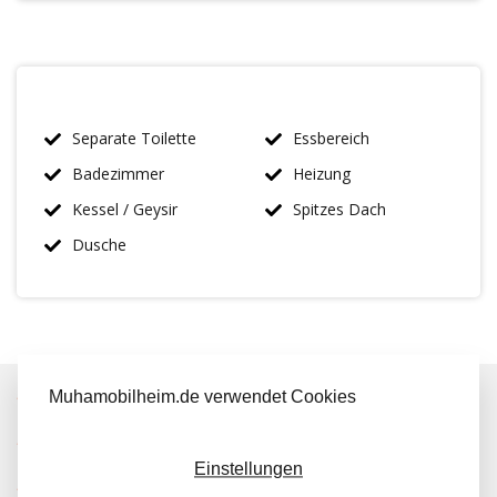
Separate Toilette
Essbereich
Badezimmer
Heizung
Kessel / Geysir
Spitzes Dach
Dusche
Muhamobilheim.de verwendet Cookies
IMMER MEHR ALS 50 MAL AUF LAGER
KOSTENLOSER TRANSPORT IN NL BEIM KAUF
Einstellungen
KUNDEN BEWERTEN UNS MIT A 9.6/10