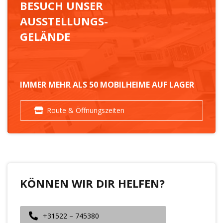
BESUCH UNSER
AUSSTELLUNGS-
GELÄNDE
IMMER MEHR ALS 50 MOBILHEIME AUF LAGER
Route & Öffnungszeiten
KÖNNEN WIR DIR HELFEN?
+31522 – 745380