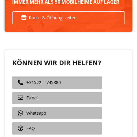
IMMER MEHR ALS 50 MOBILHEIME AUF LAGER
Route & Öffnungszeiten
KÖNNEN WIR DIR HELFEN?
+31522 – 745380
E-mail
Whatsapp
FAQ