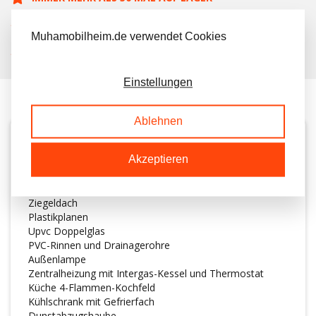
KOSTENLOSER TRANSPORT IN NL BEIM KAUF
Muhamobilheim.de verwendet Cookies
KUNDEN BEWERTEN UNS MIT A 9.6/10
Einstellungen
Ablehnen
BESCHREIBUNG
Akzeptieren
Schönes Chalet ab Lager verfügbar
Ziegeldach
Plastikplanen
Upvc Doppelglas
PVC-Rinnen und Drainagerohre
Außenlampe
Zentralheizung mit Intergas-Kessel und Thermostat
Küche 4-Flammen-Kochfeld
Kühlschrank mit Gefrierfach
Dunstabzugshaube