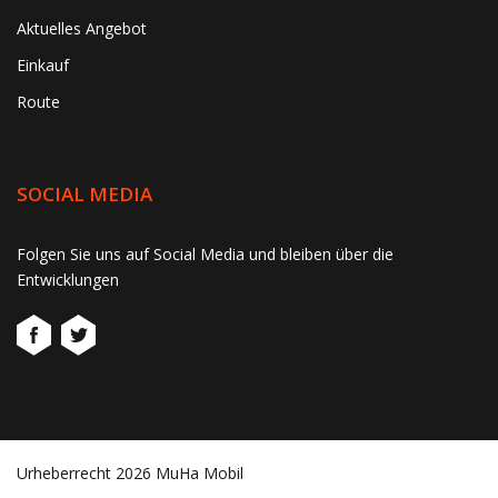
Aktuelles Angebot
Einkauf
Route
SOCIAL MEDIA
gtag('consent', 'update', function() { window.dataLayer =
Folgen Sie uns auf Social Media und bleiben über die
window.dataLayer || []; window.dataLayer.push({ 'event':
Entwicklungen
'consent_update' }); });
Urheberrecht 2026 MuHa Mobil