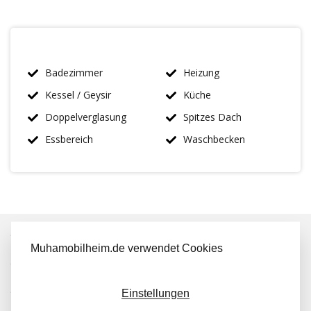
Badezimmer
Heizung
Kessel / Geysir
Küche
Doppelverglasung
Spitzes Dach
Essbereich
Waschbecken
IMMER MEHR ALS 50 MAL AUF LAGER
Muhamobilheim.de verwendet Cookies
KOSTENLOSER TRANSPORT IN NL BEIM KAUF
KUNDEN BEWERTEN UNS MIT A 9.6/10
Einstellungen