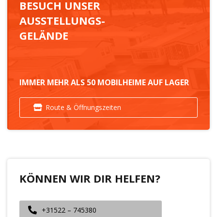
BESUCH UNSER
AUSSTELLUNGS-
GELÄNDE
IMMER MEHR ALS 50 MOBILHEIME AUF LAGER
Route & Öffnungszeiten
KÖNNEN WIR DIR HELFEN?
+31522 – 745380