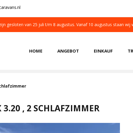
aravans.nl
 zijn gesloten van 25 juli t/m 8 augustus. Vanaf 10 augustus staan wij
HOME
ANGEBOT
EINKAUF
T
KOSTENLOSER TRANSPORT IN NL BEIM KAUF
 Schlafzimmer
 3.20 , 2 SCHLAFZIMMER