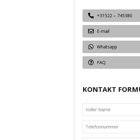
+31522 – 745380
E-mail
Whatsapp
FAQ
KONTAKT FORM