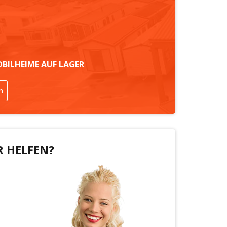
OBILHEIME AUF LAGER
n
R HELFEN?