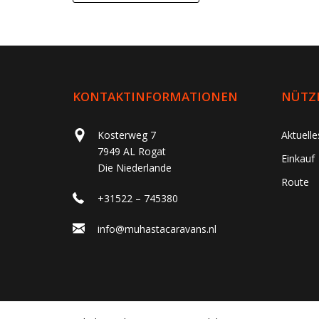
KONTAKTINFORMATIONEN
NÜTZL
Kosterweg 7
Aktuell
7949 AL Rogat
Einkauf
Die Niederlande
Route
+31522 – 745380
info@muhastacaravans.nl