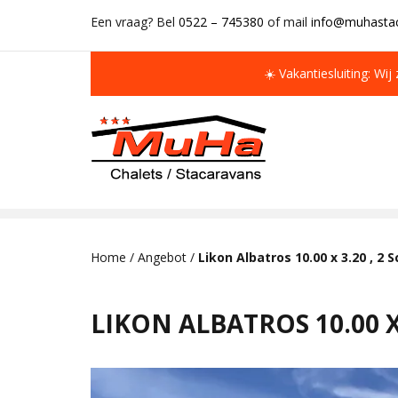
Een vraag? Bel
0522 – 745380
of mail
info@muhastac
☀️ Vakantiesluiting: Wij
IMMER MEHR ALS 50 MAL AUF LAGER
Home
/
Angebot
/
Likon Albatros 10.00 x 3.20 , 2
LIKON ALBATROS 10.00 X