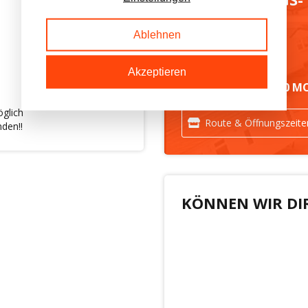
GELÄNDE
Ablehnen
Akzeptieren
IMMER MEHR ALS 50 M
glich
Route & Öffnungszeite
den!!
KÖNNEN WIR DI