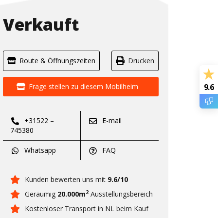
Verkauft
Route & Öffnungszeiten
Drucken
Frage stellen zu diesem Mobilheim
9.6
+31522 –
E-mail
745380
Whatsapp
FAQ
Kunden bewerten uns mit
9.6/10
2
Geräumig
20.000m
Ausstellungsbereich
Kostenloser Transport in NL beim Kauf