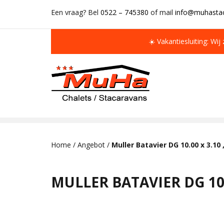
Een vraag? Bel
0522 – 745380
of mail
info@muhastac
☀️ Vakantiesluiting: Wij
IMMER MEHR ALS 50 MAL AUF LAGER
Home
/
Angebot
/
Muller Batavier DG 10.00 x 3.10
MULLER BATAVIER DG 10.