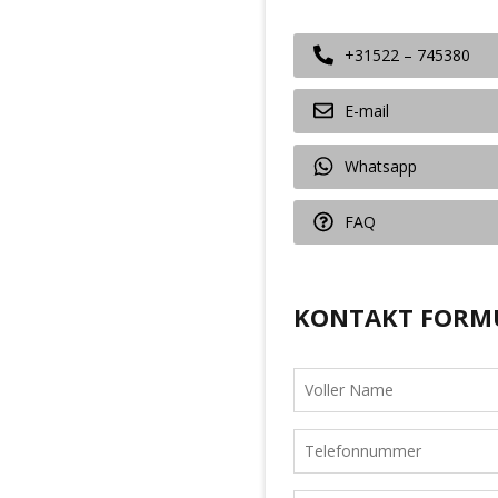
+31522 – 745380
E-mail
Whatsapp
FAQ
KONTAKT FORM