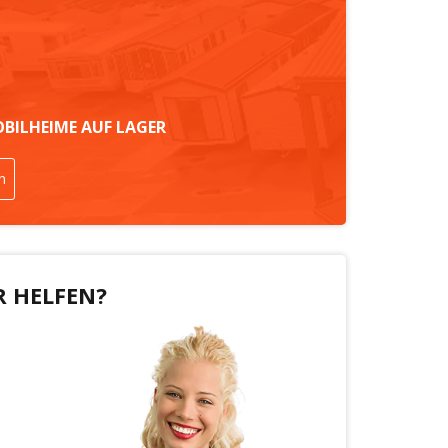
OBILHEIME AUF LAGER
n
R HELFEN?