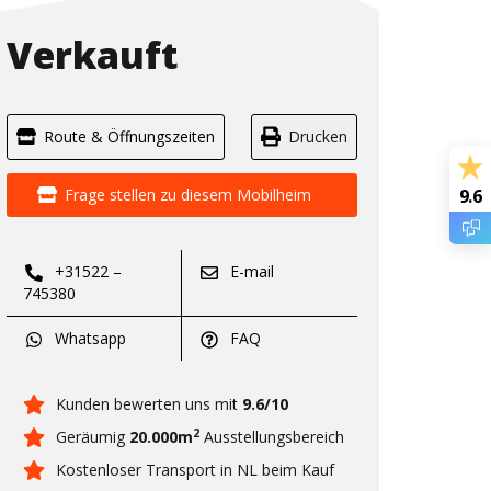
Verkauft
Route & Öffnungszeiten
Drucken
Frage stellen zu diesem Mobilheim
9.6
+31522 –
E-mail
745380
Whatsapp
FAQ
Kunden bewerten uns mit
9.6/10
2
Geräumig
20.000m
Ausstellungsbereich
Kostenloser Transport in NL beim Kauf