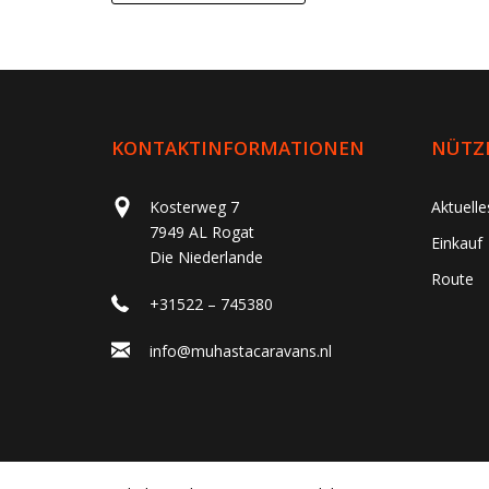
KONTAKTINFORMATIONEN
NÜTZL
Kosterweg 7
Aktuell
7949 AL Rogat
Einkauf
Die Niederlande
Route
+31522 – 745380
info@muhastacaravans.nl