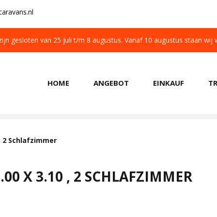
aravans.nl
 zijn gesloten van 25 juli t/m 8 augustus. Vanaf 10 augustus staan wij
HOME
ANGEBOT
EINKAUF
T
KOSTENLOSER TRANSPORT IN NL BEIM KAUF
 , 2 Schlafzimmer
00 X 3.10 , 2 SCHLAFZIMMER