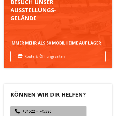
BESUCH UNSER
AUSSTELLUNGS-
GELÄNDE
IMMER MEHR ALS 50 MOBILHEIME AUF LAGER
Route & Öffnungszeiten
KÖNNEN WIR DIR HELFEN?
+31522 – 745380