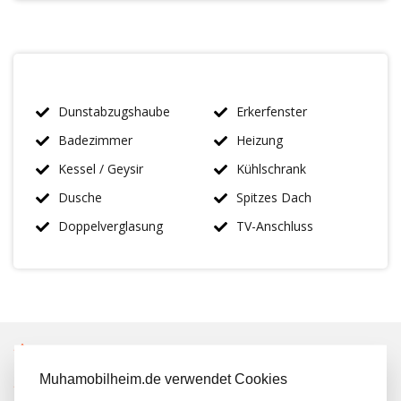
Dunstabzugshaube
Erkerfenster
Badezimmer
Heizung
Kessel / Geysir
Kühlschrank
Dusche
Spitzes Dach
Doppelverglasung
TV-Anschluss
IMMER MEHR ALS 50 MAL AUF LAGER
Muhamobilheim.de verwendet Cookies
KOSTENLOSER TRANSPORT IN NL BEIM KAUF