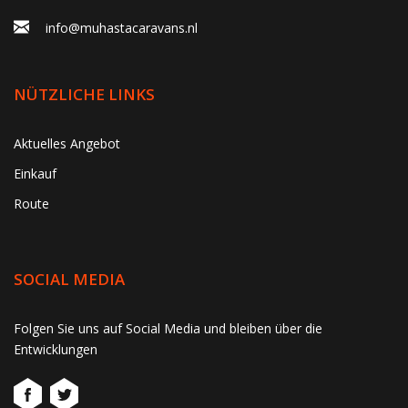
info@muhastacaravans.nl
NÜTZLICHE LINKS
Aktuelles Angebot
Einkauf
Route
SOCIAL MEDIA
gtag('consent', 'update', function() { window.dataLayer =
Folgen Sie uns auf Social Media und bleiben über die
window.dataLayer || []; window.dataLayer.push({ 'event':
Entwicklungen
'consent_update' }); });