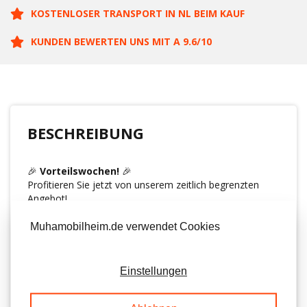
KOSTENLOSER TRANSPORT IN NL BEIM KAUF
KUNDEN BEWERTEN UNS MIT A 9.6/10
BESCHREIBUNG
🎉
Vorteilswochen!
🎉
Profitieren Sie jetzt von unserem zeitlich begrenzten
Angebot!
✨
Von € 52.750,- auf nur € 49.950,-.
🎁
Extra-Vorteil:
Beim Kauf erhalten Sie
kostenlos
Muhamobilheim.de verwendet Cookies
eine Holztrittstufe
.
📅
Angebot gültig vom 10.08.2026 bis 14.09.2026.
Nutzen Sie diese Gelegenheit und sichern Sie sich diesen
Einstellungen
attraktiven Preisvorteil!
Küche mit Kochinsel