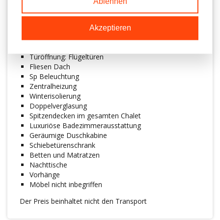
Ablehnen
4-Flammen-Gasherd Herd
Extraktor Kapuze
Fr Gefrierschrank Außenverkleidung
Akzeptieren
Fensterrahmen aus Kunststoff (anthrazit)
Dachrinnen und Fallrohre aus Kunststoff (schwarz)
Türöffnung: Flügeltüren
Fliesen Dach
Sp Beleuchtung
Zentralheizung
Winterisolierung
Doppelverglasung
Spitzendecken im gesamten Chalet
Luxuriöse Badezimmerausstattung
Geräumige Duschkabine
Schiebetürenschrank
Betten und Matratzen
Nachttische
Vorhänge
Möbel nicht inbegriffen
Der Preis beinhaltet nicht den Transport