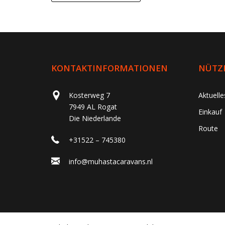
KONTAKTINFORMATIONEN
NÜTZL
Kosterweg 7
Aktuell
7949 AL Rogat
Einkauf
Die Niederlande
Route
+31522 – 745380
info@muhastacaravans.nl