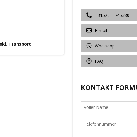
+31522 – 745380
E-mail
exkl. Transport
Whatsapp
FAQ
KONTAKT FORM