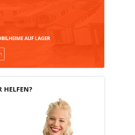
OBILHEIME AUF LAGER
n
R HELFEN?