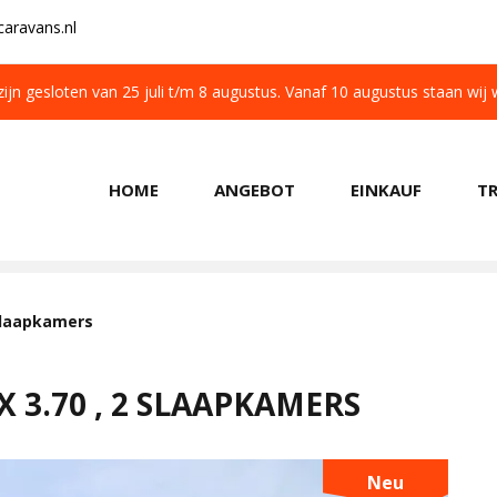
aravans.nl
 zijn gesloten van 25 juli t/m 8 augustus. Vanaf 10 augustus staan wij
HOME
ANGEBOT
EINKAUF
T
KOSTENLOSER TRANSPORT IN NL BEIM KAUF
 Slaapkamers
 3.70 , 2 SLAAPKAMERS
Neu