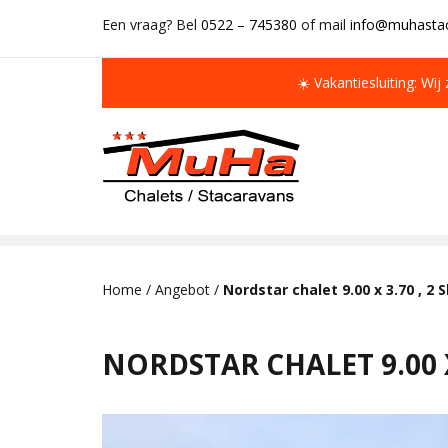
Een vraag? Bel
0522 – 745380
of mail
info@muhastac
☀️ Vakantiesluiting: Wij
IMMER MEHR ALS 50 MAL AUF LAGER
Home
/
Angebot
/
Nordstar chalet 9.00 x 3.70 , 2
NORDSTAR CHALET 9.00 X