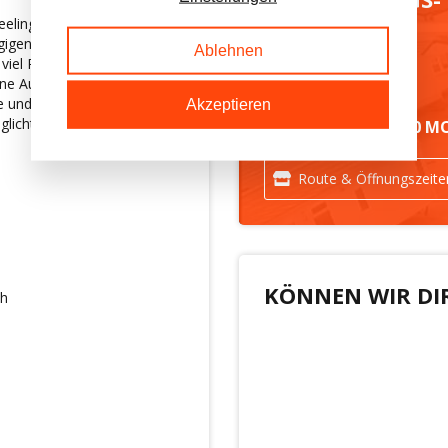
bsfeeling mit dem Komfort von
GELÄNDE
igen Grundriss und zwei
Ablehnen
 viel Platz zum Entspannen
rne Ausstattung und die
 und luxuriöse Atmosphäre.
Akzeptieren
licht Ihnen, das ganze Jahr
IMMER MEHR ALS 50 M
Route & Öffnungszeite
KÖNNEN WIR DI
ch