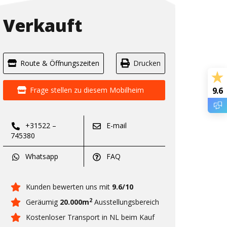
Verkauft
Route & Öffnungszeiten
Drucken
Frage stellen zu diesem Mobilheim
9.6
+31522 –
E-mail
745380
Whatsapp
FAQ
Kunden bewerten uns mit
9.6/10
2
Geräumig
20.000m
Ausstellungsbereich
Kostenloser Transport in NL beim Kauf