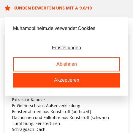
KUNDEN BEWERTEN UNS MIT A 9.6/10
Muhamobilheim.de verwendet Cookies
BESCHREIBUNG
Einstellungen
Dieses wunderschöne Chalet ist lichtdurchflutet, modern
Ablehnen
eingerichtet und mit schönen Böden ausgestattet. Die
Details in der Küche verleihen ihm ein trendiges
Akzeptieren
Ambiente.
Küche
4-Flammen-Gasherd Herd
Extraktor Kapuze
Fr Gefrierschrank Außenverkleidung
Fensterrahmen aus Kunststoff (anthrazit)
Dachrinnen und Fallrohre aus Kunststoff (schwarz)
Türöffnung: Fenstertüren
Schrägdach Dach