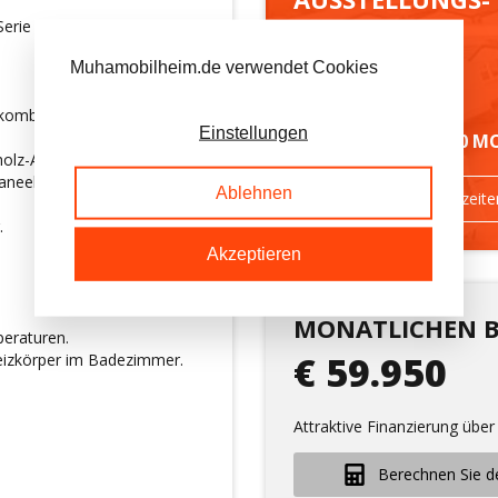
erie
GELÄNDE
Muhamobilheim.de verwendet Cookies
ombination, Geschirrspüler,
Einstellungen
IMMER MEHR ALS 50 M
lz-Arbeitsplatte.
neelen, Dusche 1,20 x 80,
Ablehnen
Route & Öffnungszeite
.
Akzeptieren
MONATLICHEN 
peraturen.
€ 59.950
eizkörper im Badezimmer.
Attraktive Finanzierung über
Berechnen Sie d