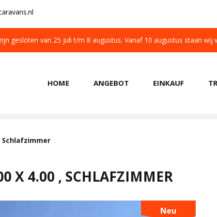
aravans.nl
 zijn gesloten van 25 juli t/m 8 augustus. Vanaf 10 augustus staan wij
HOME
ANGEBOT
EINKAUF
T
KOSTENLOSER TRANSPORT IN NL BEIM KAUF
 , Schlafzimmer
0 X 4.00 , SCHLAFZIMMER
Neu