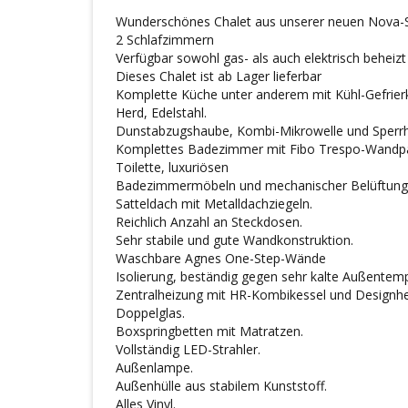
Wunderschönes Chalet aus unserer neuen Nova-S
2 Schlafzimmern
Verfügbar sowohl gas- als auch elektrisch beheizt
Dieses Chalet ist ab Lager lieferbar
Komplette Küche unter anderem mit Kühl-Gefrierk
Herd, Edelstahl.
Dunstabzugshaube, Kombi-Mikrowelle und Sperrho
Komplettes Badezimmer mit Fibo Trespo-Wandpa
Toilette, luxuriösen
Badezimmermöbeln und mechanischer Belüftung
Satteldach mit Metalldachziegeln.
Reichlich Anzahl an Steckdosen.
Sehr stabile und gute Wandkonstruktion.
Waschbare Agnes One-Step-Wände
Isolierung, beständig gegen sehr kalte Außentem
Zentralheizung mit HR-Kombikessel und Designh
Doppelglas.
Boxspringbetten mit Matratzen.
Vollständig LED-Strahler.
Außenlampe.
Außenhülle aus stabilem Kunststoff.
Alles Vinyl.