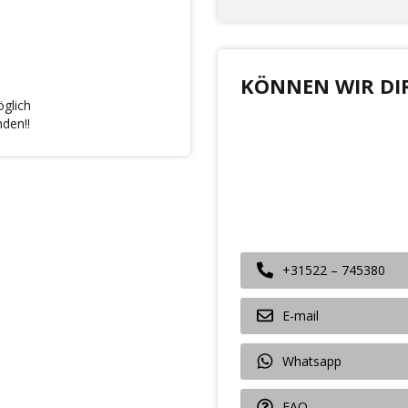
KÖNNEN WIR DI
glich
den!!
+31522 – 745380
E-mail
Whatsapp
FAQ