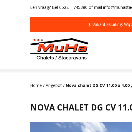
Een vraag? Bel
0522 – 745380
of mail
info@muhastac
☀️ Vakantiesluiting: Wij
IMMER MEHR ALS 50 MAL AUF LAGER
Home
/
Angebot
/
Nova chalet DG CV 11.00 x 4.00
NOVA CHALET DG CV 11.0