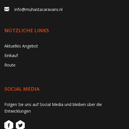
info@muhastacaravans.nl
NÜTZLICHE LINKS
Aktuelles Angebot
Einkauf
Route
SOCIAL MEDIA
gtag('consent', 'update', function() { window.dataLayer =
Folgen Sie uns auf Social Media und bleiben über die
window.dataLayer || []; window.dataLayer.push({ 'event':
Entwicklungen
'consent_update' }); });