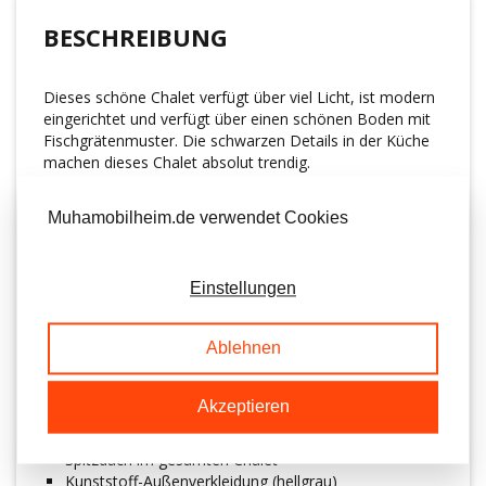
BESCHREIBUNG
Dieses schöne Chalet verfügt über viel Licht, ist modern
eingerichtet und verfügt über einen schönen Boden mit
Fischgrätenmuster. Die schwarzen Details in der Küche
machen dieses Chalet absolut trendig.
Verfügbar ab:
€41.950,-
Der Preis des abgebildeten Modells mit
Muhamobilheim.de verwendet Cookies
anthrazitfarbenen Fensterrahmen beträgt:
€45.950,- exklusive Transportkosten.
Der Serena Chalet ist standardmäßig ausgestattet mit:
Einstellungen
Eckküche
Zentralheizung (Intergas Kombitherme)
Ablehnen
4-Flammen-Gasherd
Winterisolierung
Dunstabzugshaube
Akzeptieren
Doppelverglasung
Kühl-Gefrierkombination
Spitzdach im gesamten Chalet
Kunststoff-Außenverkleidung (hellgrau)