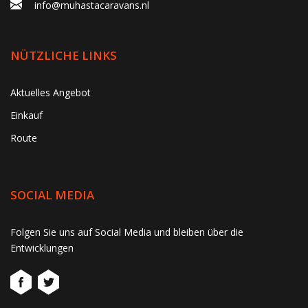
info@muhastacaravans.nl
NÜTZLICHE LINKS
Aktuelles Angebot
Einkauf
Route
SOCIAL MEDIA
gtag('consent', 'update', function() { window.dataLayer =
Folgen Sie uns auf Social Media und bleiben über die
window.dataLayer || []; window.dataLayer.push({ 'event':
Entwicklungen
'consent_update' }); });