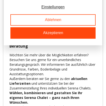
Einstellungen
Ihr Chalet, Ihr Stil
Das Serena Chalet bietet zahlreiche Möglichkeiten, Ihr
Ablehnen
Ferienhaus ganz nach Ihren Vorstellungen zu gestalten.
Von der Raumaufteilung bis zu den kleinsten Details –
Sie entscheiden, wie Ihr perfektes Chalet aussehen soll.
Akzeptieren
Besuchen Sie uns für eine persönliche
Beratung
Möchten Sie mehr über die Möglichkeiten erfahren?
Besuchen Sie uns gerne für ein unverbindliches
Beratungsgespräch. Wir informieren Sie ausführlich über
Grundrisse, Farben, Bodenbeläge und
Ausstattungsoptionen.
Außerdem beraten wir Sie gerne zu den
aktuellen
Lieferzeiten
und unterstützen Sie bei der
Zusammenstellung Ihres individuellen Serena Chalets.
Wählen, kombinieren und gestalten Sie Ihr
eigenes Serena Chalet – ganz nach Ihren
Wünschen.