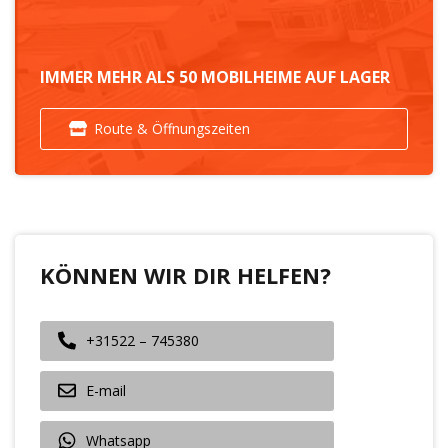
IMMER MEHR ALS 50 MOBILHEIME AUF LAGER
Route & Öffnungszeiten
KÖNNEN WIR DIR HELFEN?
+31522 – 745380
E-mail
Whatsapp