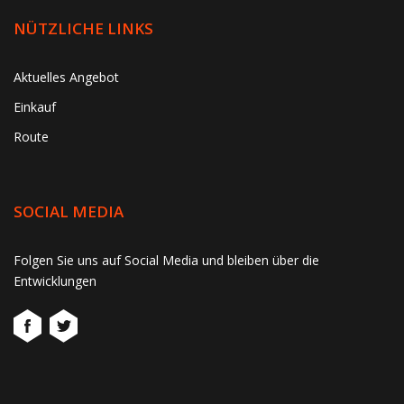
NÜTZLICHE LINKS
Aktuelles Angebot
Einkauf
Route
SOCIAL MEDIA
gtag('consent', 'update', function() { window.dataLayer =
Folgen Sie uns auf Social Media und bleiben über die
window.dataLayer || []; window.dataLayer.push({ 'event':
Entwicklungen
'consent_update' }); });