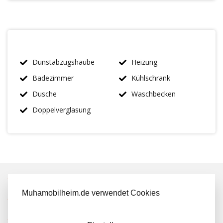
Dunstabzugshaube
Heizung
Badezimmer
Kühlschrank
Dusche
Waschbecken
Doppelverglasung
IMMER MEHR ALS 50 MAL AUF LAGER
Muhamobilheim.de verwendet Cookies
KOSTENLOSER TRANSPORT IN NL BEIM KAUF
KUNDEN BEWERTEN UNS MIT A 9.6/10