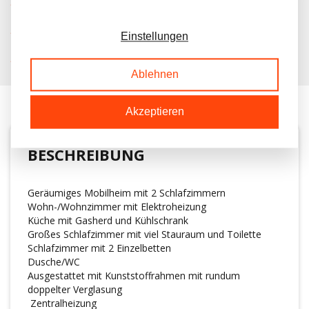
IMMER MEHR ALS 50 MAL AUF LAGER
KOSTENLOSER TRANSPORT IN NL BEIM KAUF
Einstellungen
KUNDEN BEWERTEN UNS MIT A 9.6/10
Ablehnen
Akzeptieren
BESCHREIBUNG
Geräumiges Mobilheim mit 2 Schlafzimmern
Wohn-/Wohnzimmer mit Elektroheizung
Küche mit Gasherd und Kühlschrank
Großes Schlafzimmer mit viel Stauraum und Toilette
Schlafzimmer mit 2 Einzelbetten
Dusche/WC
Ausgestattet mit Kunststoffrahmen mit rundum
doppelter Verglasung
Zentralheizung