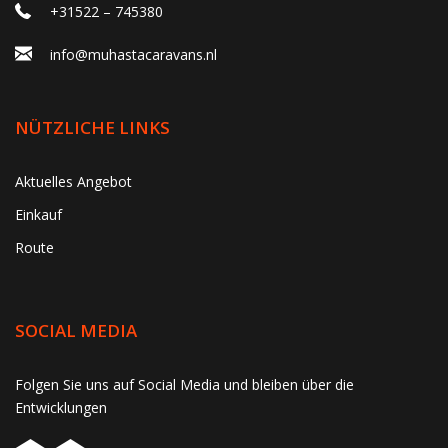
+31522 – 745380
info@muhastacaravans.nl
NÜTZLICHE LINKS
Aktuelles Angebot
Einkauf
Route
SOCIAL MEDIA
gtag('consent', 'update', function() { window.dataLayer =
Folgen Sie uns auf Social Media und bleiben über die
window.dataLayer || []; window.dataLayer.push({ 'event':
Entwicklungen
'consent_update' }); });