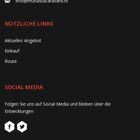
info@muhastacaravans.nl
NÜTZLICHE LINKS
Aktuelles Angebot
Einkauf
Route
SOCIAL MEDIA
gtag('consent', 'update', function() { window.dataLayer =
Folgen Sie uns auf Social Media und bleiben über die
window.dataLayer || []; window.dataLayer.push({ 'event':
Entwicklungen
'consent_update' }); });