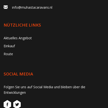
info@muhastacaravans.nl
NÜTZLICHE LINKS
Aktuelles Angebot
Einkauf
Route
SOCIAL MEDIA
gtag('consent', 'update', function() { window.dataLayer =
Folgen Sie uns auf Social Media und bleiben über die
window.dataLayer || []; window.dataLayer.push({ 'event':
Entwicklungen
'consent_update' }); });