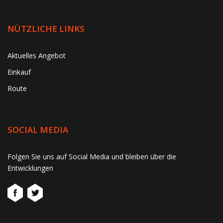
NÜTZLICHE LINKS
Aktuelles Angebot
Einkauf
Route
SOCIAL MEDIA
Folgen Sie uns auf Social Media und bleiben über die
Entwicklungen
gtag('consent', 'update', function() { window.dataLayer =
window.dataLayer || []; window.dataLayer.push({ 'event':
'consent_update' }); });