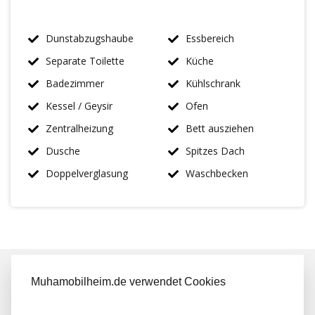
Dunstabzugshaube
Essbereich
Separate Toilette
Küche
Badezimmer
Kühlschrank
Kessel / Geysir
Ofen
Zentralheizung
Bett ausziehen
Dusche
Spitzes Dach
Doppelverglasung
Waschbecken
IMMER MEHR ALS 50 MAL AUF LAGER
Muhamobilheim.de verwendet Cookies
KOSTENLOSER TRANSPORT IN NL BEIM KAUF