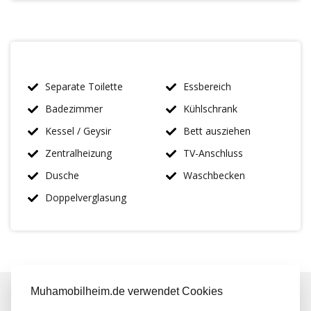
Separate Toilette
Essbereich
Badezimmer
Kühlschrank
Kessel / Geysir
Bett ausziehen
Zentralheizung
TV-Anschluss
Dusche
Waschbecken
Doppelverglasung
Muhamobilheim.de verwendet Cookies
IMMER MEHR ALS 50 MAL AUF LAGER