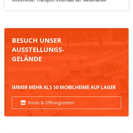
BESUCH UNSER
AUSSTELLUNGS-
GELÄNDE
IMMER MEHR ALS 50 MOBILHEIME AUF LAGER
Route & Öffnungszeiten