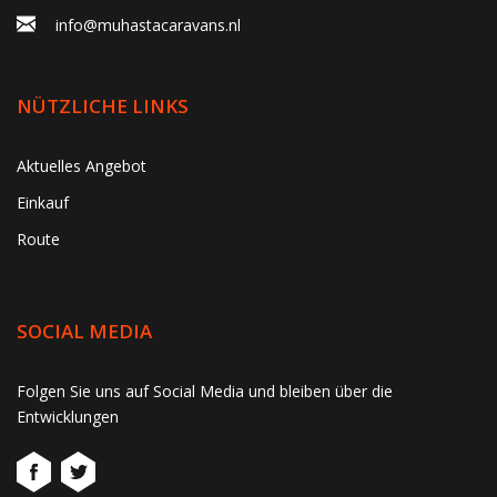
info@muhastacaravans.nl
NÜTZLICHE LINKS
Aktuelles Angebot
Einkauf
Route
SOCIAL MEDIA
gtag('consent', 'update', function() { window.dataLayer =
Folgen Sie uns auf Social Media und bleiben über die
window.dataLayer || []; window.dataLayer.push({ 'event':
Entwicklungen
'consent_update' }); });