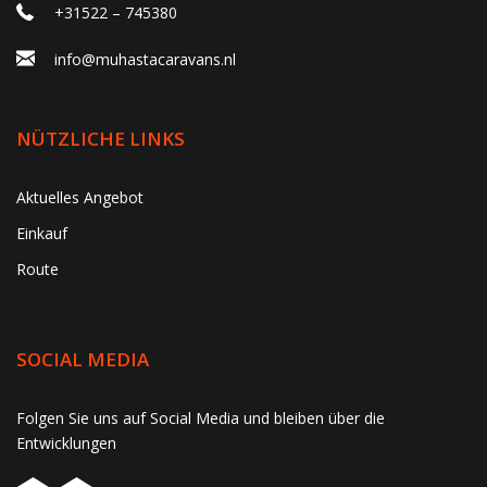
+31522 – 745380
info@muhastacaravans.nl
NÜTZLICHE LINKS
Aktuelles Angebot
Einkauf
Route
SOCIAL MEDIA
gtag('consent', 'update', function() { window.dataLayer =
Folgen Sie uns auf Social Media und bleiben über die
window.dataLayer || []; window.dataLayer.push({ 'event':
Entwicklungen
'consent_update' }); });