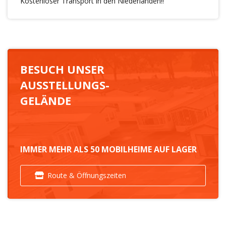
Kostenloser Transport in den Niederlanden!!
BESUCH UNSER
AUSSTELLUNGS-
GELÄNDE
IMMER MEHR ALS 50 MOBILHEIME AUF LAGER
Route & Öffnungszeiten