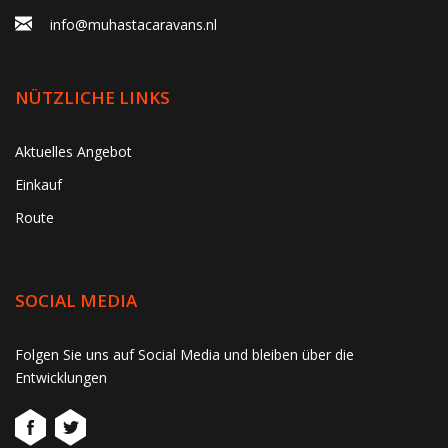
info@muhastacaravans.nl
NÜTZLICHE LINKS
Aktuelles Angebot
Einkauf
Route
SOCIAL MEDIA
Folgen Sie uns auf Social Media und bleiben über die
Entwicklungen
gtag('consent', 'update', function() { window.dataLayer =
window.dataLayer || []; window.dataLayer.push({ 'event':