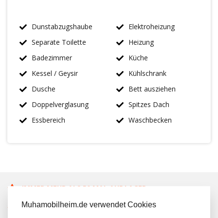
Dunstabzugshaube
Elektroheizung
Separate Toilette
Heizung
Badezimmer
Küche
Kessel / Geysir
Kühlschrank
Dusche
Bett ausziehen
Doppelverglasung
Spitzes Dach
Essbereich
Waschbecken
IMMER MEHR ALS 50 MAL AUF LAGER
Muhamobilheim.de verwendet Cookies
KOSTENLOSER TRANSPORT IN NL BEIM KAUF